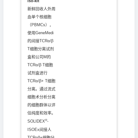
iso-kit
新鲜回收人外周
血单个核细胞
（PBMCs），
使用GeneMedi
的间接TCRα/β
T细胞分离试剂
盒和公司M的
TCRα/β T细胞
试剂盒进行
TCRα/β+ T细胞
分离。通过流式
细胞术分析分离
的细胞群体以评
估纯度和效率。
®
SOLIDEX
-
ISOEx间接人
TCRαβ+细胞分