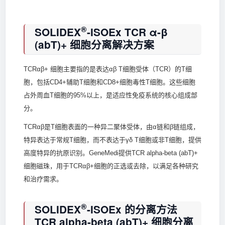
®
SOLIDEX
-ISOEx TCR α-β
(abT)+ 细胞分离解决方案
TCRαβ+ 细胞主要指的是表达αβ T细胞受体（TCR）的T细
胞，包括CD4+辅助T细胞和CD8+细胞毒性T细胞。这些细胞
占外周血T细胞的95%以上，是适应性免疫系统的核心组成部
分。
TCRαβ是T细胞表面的一种异二聚体受体，由α链和β链组成，
特异表达于常规T细胞，而不表达于γδ T细胞或非T细胞，提供
高度特异的抗原识别。GeneMedi提供TCR alpha-beta (abT)+
细胞磁珠，用于TCRαβ+细胞的正选或去除，以满足各种研究
和治疗需求。
®
SOLIDEX
-ISOEx 的分离方法
TCR alpha-beta (abT)+ 细胞分离