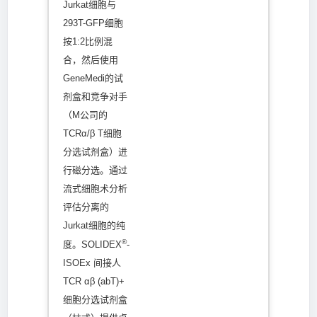
Jurkat细胞与
293T-GFP细胞
按1:2比例混
合，然后使用
GeneMedi的试
剂盒和竞争对手
（M公司的
TCRα/β T细胞
分选试剂盒）进
行磁分选。通过
流式细胞术分析
评估分离的
Jurkat细胞的纯
®
度。SOLIDEX
-
ISOEx 间接人
TCR αβ (abT)+
细胞分选试剂盒