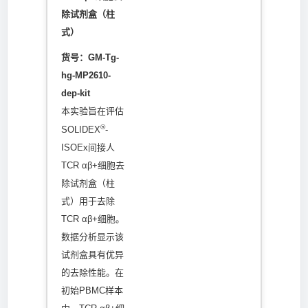
除试剂盒（柱
式）
货号：GM-Tg-
hg-MP2610-
dep-kit
本实验旨在评估
®
SOLIDEX
-
ISOEx间接人
TCR αβ+细胞去
除试剂盒（柱
式）用于去除
TCR αβ+细胞。
数据分析显示该
试剂盒具有优异
的去除性能。在
初始PBMC样本