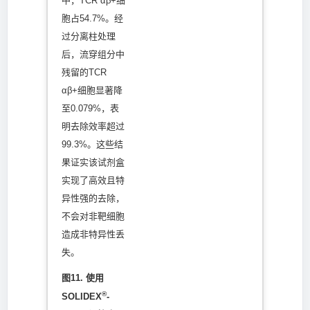
中，TCR αβ+细
胞占54.7%。经
过分离柱处理
后，流穿组分中
残留的TCR
αβ+细胞显著降
至0.079%，表
明去除效率超过
99.3%。这些结
果证实该试剂盒
实现了高效且特
异性强的去除，
不会对非靶细胞
造成非特异性丢
失。
图11. 使用
®
SOLIDEX
-