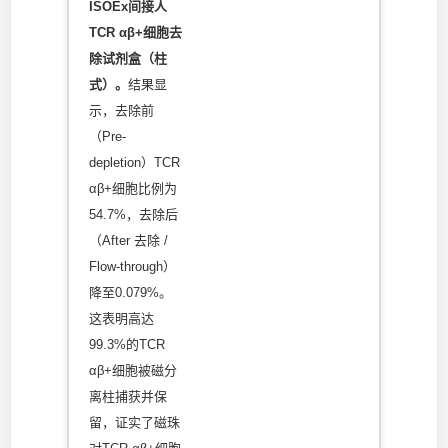
ISOEx间接人
TCR αβ+细胞去
除试剂盒（柱
式）。
结果显
示，去除前
（Pre-
depletion）TCR
αβ+细胞比例为
54.7%，去除后
（After 去除 /
Flow-through）
降至0.079%。
这表明高达
99.3%的TCR
αβ+细胞被磁分
离柱捕获并保
留，证实了磁珠