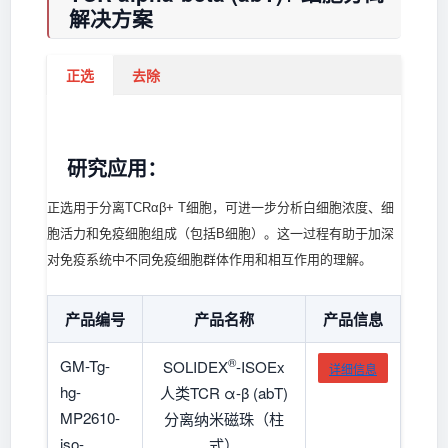
解决方案
正选
去除
研究应用：
正选用于分离TCRαβ+ T细胞，可进一步分析白细胞浓度、细
胞活力和免疫细胞组成（包括B细胞）。这一过程有助于加深
对免疫系统中不同免疫细胞群体作用和相互作用的理解。
产品编号
产品名称
产品信息
®
GM-Tg-
SOLIDEX
-ISOEx
详细信息
hg-
人类TCR α-β (abT)
MP2610-
分离纳米磁珠（柱
iso-
式）