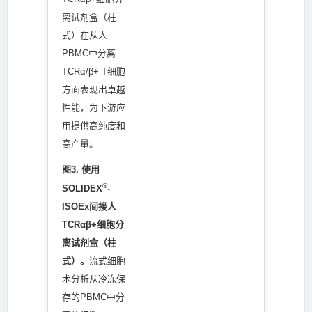
离试剂盒（柱
式）在从人
PBMC中分离
TCRα/β+ T细胞
方面表现出卓越
性能，为下游应
用提供高纯度和
高产量。
图3. 使用
®
SOLIDEX
-
ISOEx间接人
TCRαβ+细胞分
离试剂盒（柱
式）。
流式细胞
术分析从冷冻保
存的PBMC中分