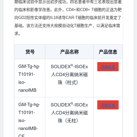
期临床试验中显示出初步成功，四名患者中有三名表现出显著
的临床和影像学改善。此外，CD4+和CD8+ T细胞的正选为靶
向GD2阳性实体瘤的IL18诱导CAR-T细胞的临床前开发奠定了
基础。该方法还支持大规模自动化T细胞生产，以满足临床需
求。
货号
产品名称
产品信息
®
GM-Tg-hg-
SOLIDEX
-ISOEx
详细信息
T10191-
人CD4分离纳米磁
iso-
珠（柱式）
nanoIMB
®
GM-Tg-hg-
SOLIDEX
-ISOEx
详细信息
T10191-
人CD4分离纳米磁
iso-
珠（无柱）
nanoIMB-
CF