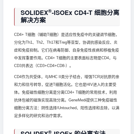
®
SOLIDEX
-ISOEx CD4-T 细胞分离
解决方案
CD4+ T细胞（辅助T细胞）是适应性免疫中的关键调节细胞，
分化为Th1、Th2、Th17和Treg等亚型，协调抗感染反应、炎
症和免疫抑制。它们在病毒防御、自身免疫性疾病和移植免疫
中发挥重要作用。CD4+ T细胞的主要表面标志物是CD4，与
CD3共表达（CD3+CD4+CD8-）。
CD4作为共受体，与MHC II类分子结合，增强TCR对抗原的亲
和力和信号转导，促进T细胞活化。它也是HIV进入的主要受
体。免疫磁性细胞分离是分离CD4+ T细胞的常用技术，利用
抗体包被的磁珠实现高效分离。GeneMedi提供三种免疫磁性
细胞分离方法：阴性选择/Untouched、阳性选择和去除，以满
足多样化的研究和治疗需求。
®
SOLIDEX
-ISOEx 的分离方法