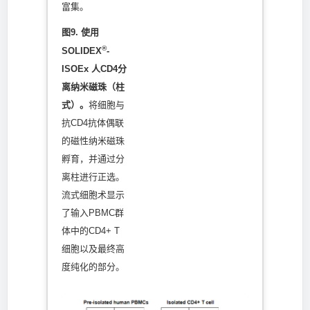
富集。
图9. 使用
®
SOLIDEX
-
ISOEx 人CD4分
离纳米磁珠（柱
式）。
将细胞与
抗CD4抗体偶联
的磁性纳米磁珠
孵育，并通过分
离柱进行正选。
流式细胞术显示
了输入PBMC群
体中的CD4+ T
细胞以及最终高
度纯化的部分。