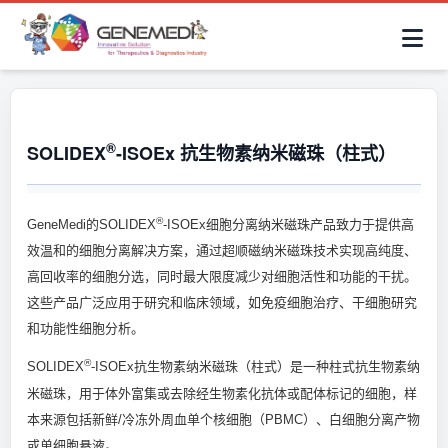
简体中文
首页
AAV解决方案
细胞治疗产品
抗体与ADC产品
关于我们
联系咨询
®
SOLIDEX
-ISOEx 抗生物素纳米磁珠（柱式）
®
GeneMedi的SOLIDEX
-ISOEx细胞分离纳米磁珠产品致力于提供高
效温和的细胞分离解决方案，通过超顺磁纳米磁珠技术实现高纯度、
高回收率的细胞分选，同时最大限度减少对细胞活性和功能的干扰。
这些产品广泛应用于研究和临床领域，如免疫细胞治疗、干细胞研究
和功能性细胞分析。
®
SOLIDEX
-ISOEx抗生物素纳米磁珠（柱式）是一种柱式抗生物素纳
米磁珠，用于体外富集或去除经生物素化抗体或配体标记的细胞，样
本来源包括新鲜/冷冻外周血单个核细胞（PBMC）、白细胞分离产物
或单细胞悬液。