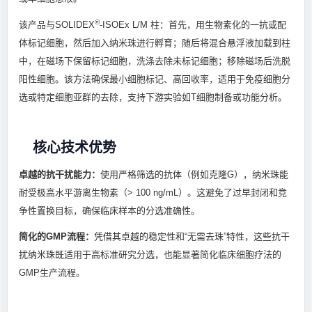
®
该产品与SOLIDEX
-ISOEx L/M 柱：首先，用生物素化的一抗或配
体标记细胞，然后加入纳米珠进行孵育；随后将混合悬浮液加载到柱
中，在磁场下保留标记细胞，洗涤去除未标记细胞；移除磁场后洗脱
阳性细胞。该方法确保最小细胞标记、高回收率，适用于免疫细胞分
选或特定细胞亚群的去除，支持下游实验如T细胞制备或功能分析。
核心技术优势
卓越的抗干扰能力：
使用严格筛选的抗体（例如克隆G），纳米珠能
耐受极高水平游离生物素（> 100 ng/mL）。这避免了过早封闭和竞
争性置换目标，确保临床样本的分选准确性。
简化的GMP流程：
凭借其卓越的稳定性和“无需去珠”特性，这些抗干
扰纳米珠既适用于高标准研究分选，也能显著简化临床细胞疗法的
GMP生产流程。