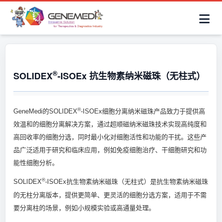
简体中文
首页
AAV解决方案
细胞治疗产品
抗体与ADC产品
关于我们
联系咨询
®
SOLIDEX
-ISOEx 抗生物素纳米磁珠（无柱式）
®
GeneMedi的SOLIDEX
-ISOEx细胞分离纳米磁珠产品致力于提供高
效温和的细胞分离解决方案，通过超顺磁纳米磁珠技术实现高纯度和
高回收率的细胞分选，同时最小化对细胞活性和功能的干扰。这些产
品广泛适用于研究和临床应用，例如免疫细胞治疗、干细胞研究和功
能性细胞分析。
®
SOLIDEX
-ISOEx抗生物素纳米磁珠（无柱式）是抗生物素纳米磁珠
的无柱分离版本，提供更简单、更灵活的细胞分选方案，适用于不需
要分离柱的场景，例如小规模实验或高通量处理。