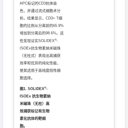
APC标记的CD3抗体染
色，并通过流式细胞术分
析。结果显示，CD3+ T细
胞的比例从分离前的65.9%
增加到分离后的98.6%。这
®
些发现证实SOLIDEX
-
ISOEx抗生物素纳米磁珠
（无柱式）表现出高捕获
效率和优异的纯化性能，
使其适用于高纯度阳性细
胞选择。
®
图1. SOLIDEX
-
ISOEx 抗生物素纳
米磁珠（无柱）高
效捕获标记有生物
素化抗体的靶细
胞。