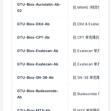
GTU-Bios-Auristatin-Ab-
抗 MMAE (特异性) 单克
02
GTU-Bios-DXd-Ab
抗 DXd & Exatecan 
GTU-Bios-CPT-Ab
抗 CPT 单克隆抗体 (mA
GTU-Bios-Exatecan-Ab
抗 Exatecan 单克隆抗体
GTU-Bios-Exatecan-Ab
抗 Exatecan 单克隆抗体
GTU-Bios-SN-38-Ab
抗 SN-38 单克隆抗体 (
GTU-Bios-Budesonide-
抗 Budesonide 单克隆抗
Ab
GTU-Bios-MTX-Ab
抗 MTX 单克隆抗体 (mA