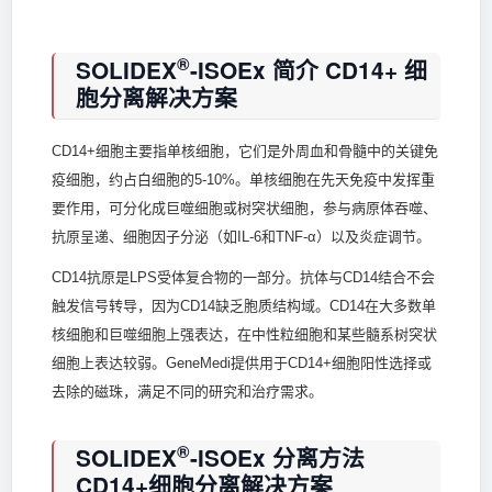
®
SOLIDEX
-ISOEx 简介 CD14+ 细
胞分离解决方案
CD14+细胞主要指单核细胞，它们是外周血和骨髓中的关键免
疫细胞，约占白细胞的5-10%。单核细胞在先天免疫中发挥重
要作用，可分化成巨噬细胞或树突状细胞，参与病原体吞噬、
抗原呈递、细胞因子分泌（如IL-6和TNF-α）以及炎症调节。
CD14抗原是LPS受体复合物的一部分。抗体与CD14结合不会
触发信号转导，因为CD14缺乏胞质结构域。CD14在大多数单
核细胞和巨噬细胞上强表达，在中性粒细胞和某些髓系树突状
细胞上表达较弱。GeneMedi提供用于CD14+细胞阳性选择或
去除的磁珠，满足不同的研究和治疗需求。
®
SOLIDEX
-ISOEx 分离方法
CD14+细胞分离解决方案