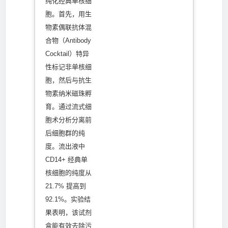
纯化经典单核细
胞。首先，用生
物素偶联抗体混
合物（Antibody
Cocktail）特异
性标记非单核细
胞，然后与抗生
物素纳米磁珠孵
育。通过流式细
胞术分析分离前
后细胞群的纯
度。流出液中
CD14+ 经典单
核细胞的纯度从
21.7% 提高到
92.1%。实验结
果表明，该试剂
盒能有效去除污