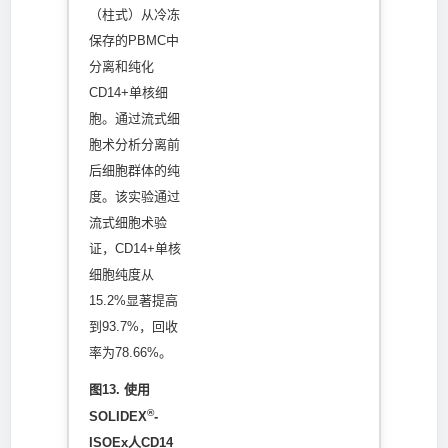
（柱式）从冷冻
保存的PBMC中
分离和纯化
CD14+单核细
胞。通过流式细
胞术分析分离前
后细胞群体的纯
度。该实验通过
流式细胞术验
证，CD14+单核
细胞纯度从
15.2%显著提高
到93.7%，回收
率为78.66%。
图13. 使用
®
SOLIDEX
-
ISOEx人CD14