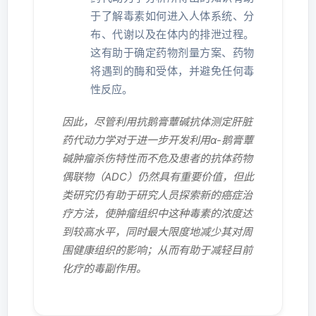
于了解毒素如何进入人体系统、分
布、代谢以及在体内的排泄过程。
这有助于确定药物剂量方案、药物
将遇到的酶和受体，并避免任何毒
性反应。
因此，尽管利用抗鹅膏蕈碱抗体测定肝脏
药代动力学对于进一步开发利用α-鹅膏蕈
碱肿瘤杀伤特性而不危及患者的抗体药物
偶联物（ADC）仍然具有重要价值，但此
类研究仍有助于研究人员探索新的癌症治
疗方法，使肿瘤组织中这种毒素的浓度达
到较高水平，同时最大限度地减少其对周
围健康组织的影响；从而有助于减轻目前
化疗的毒副作用。